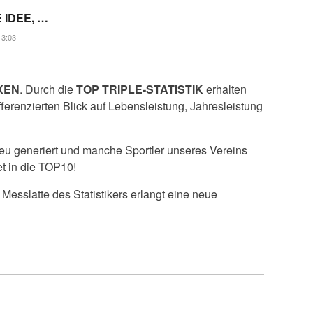
 IDEE, …
13:03
IXEN
. Durch die
TOP TRIPLE-STATISTIK
erhalten
fferenzierten Blick auf Lebensleistung, Jahresleistung
neu generiert und manche Sportler unseres Vereins
et in die TOP10!
 Messlatte des Statistikers erlangt eine neue