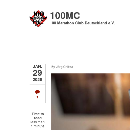
Direkt
zum
100MC
Inhalt
100 Marathon Club Deutschland e.V.
JAN.
By
Jörg.Chittka
29
2026
1
Time to
read
less than
1 minute