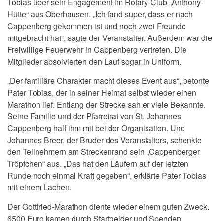
Tobias über sein Engagement im Rotary-Club „Anthony-
Hütte“ aus Oberhausen. „Ich fand super, dass er nach
Cappenberg gekommen ist und noch zwei Freunde
mitgebracht hat“, sagte der Veranstalter. Außerdem war die
Freiwillige Feuerwehr in Cappenberg vertreten. Die
Mitglieder absolvierten den Lauf sogar in Uniform.
„Der familiäre Charakter macht dieses Event aus“, betonte
Pater Tobias, der in seiner Heimat selbst wieder einen
Marathon lief. Entlang der Strecke sah er viele Bekannte.
Seine Familie und der Pfarreirat von St. Johannes
Cappenberg half ihm mit bei der Organisation. Und
Johannes Breer, der Bruder des Veranstalters, schenkte
den Teilnehmern am Streckenrand sein „Cappenberger
Tröpfchen“ aus. „Das hat den Läufern auf der letzten
Runde noch einmal Kraft gegeben“, erklärte Pater Tobias
mit einem Lachen.
Der Gottfried-Marathon diente wieder einem guten Zweck.
6500 Euro kamen durch Startgelder und Spenden