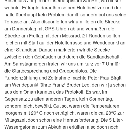
Abschluss Jörg in der Inselhauptstadt Sal Rei, wo dieser
wohnte. Er fragte daraufhin seinen Hotelbesitzer und der
hatte überhaupt kein Problem damit, sondern bot uns seine
Terrasse an. Also disponierten wir um, liefen die Strecke
am Donnerstag mit GPS-Uhren ab und vermaßen die
Strecke am Freitag mit dem Messrad. 21 Runden sollten
reichen mit Start auf der Hotelterrasse und Wendepunkt an
einer Strandbar. Danach markierten wir die Strecke
zwischen den Gebäuden und durch die Sandlandschaft .
Am Samstagmorgen trafen wir uns um kurz vor 7 Uhr für
die Startbesprechung und Gruppenfotos. Die
Rundenzählung und Zeitnahme machte Peter Frau Birgit,
am Wendepunkt führte Franz‘ Bruder Leo, den wir ja schon
aus dem Oman kannten, das Protokoll. Es war, im
Gegensatz zu allen anderen Tagen, kein Sonnentag,
sondern leicht bewölkt. Gut so, waren die Temperaturen
morgens mit 20° C noch erträglich, waren die ca. 28°C zur
Mittagszeit doch schon eine Herausforderung. Die 5 Liter-
Wassergalonen zum Abkühlen erfüllten also doch noch