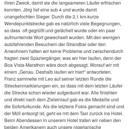
ihren Zweck, damit sie die langsameren Läufer erfrischen
konnten. Jörg lief eine sub 4 und wurde damit
unangefochten Sieger. Durch die 2,1 km-kurze
Wendepunktstrecke gab es natürlich viele Begegnungen,
so dass oft gegrüßt und gelächelt wurde oder ein paar
aufmunternde Wort gewechselt wurden. Mit den wenigen
autofahrenden Besuchern der Strandbar oder den
Anwohnern hatten wir keine Probleme und zwischendurch
fragten zwei Spaziergänger, was wir hier laufen, denn der
Boa Vista-Marathon wäre doch abgesagt. Worauf wir mit
einem „Genau. Deshalb laufen wir hier!“ antworteten.
Franz sammelte mit Leo auf seiner letzten Runde die
Streckenmarkierungen ein, so dass mit dem letzten Läufer
die Strecke schon wieder aufgeräumt war. Alle finishten
und direkt nach dem Zieleinlauf gab es die Medaille und
die Soforturkunde. Als die letztens Fotos gemacht sind und
der Müll entsorgt ist, geht es mit dem Taxi zurück ins Hotel.
Beim Abendessen in unserem Hotel trafen wir neben den
beiden Amerikanern auch unsere nigerianische