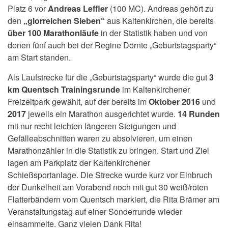
Platz 6 vor
Andreas Leffler
(100 MC). Andreas gehört zu
den
„glorreichen Sieben“
aus Kaltenkirchen, die bereits
über 100 Marathonläufe
in der Statistik haben und von
denen fünf auch bei der Regine Dörnte „Geburtstagsparty“
am Start standen.
Als Laufstrecke für die „Geburtstagsparty“ wurde die gut
3
km Quentsch Trainingsrunde
im Kaltenkirchener
Freizeitpark gewählt, auf der bereits im
Oktober 2016
und
2017
jeweils ein Marathon ausgerichtet wurde.
14 Runden
mit nur recht leichten längeren Steigungen und
Gefälleabschnitten waren zu absolvieren, um einen
Marathonzähler in die Statistik zu bringen. Start und Ziel
lagen am Parkplatz der Kaltenkirchener
Schießsportanlage. Die Strecke wurde kurz vor Einbruch
der Dunkelheit am Vorabend noch mit gut 30 weiß/roten
Flatterbändern vom Quentsch markiert, die Rita Brämer am
Veranstaltungstag auf einer Sonderrunde wieder
einsammelte. Ganz vielen Dank Rita!