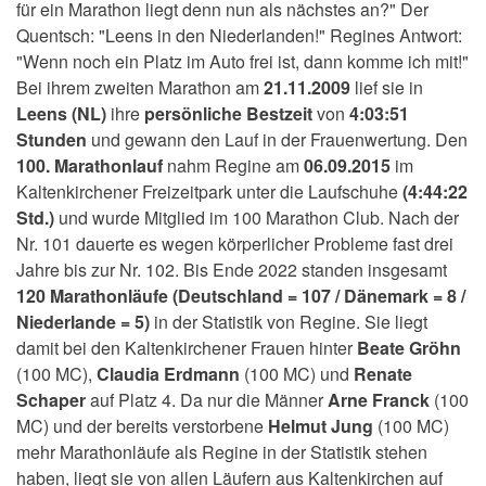
für ein Marathon liegt denn nun als nächstes an?" Der
Quentsch: "Leens in den Niederlanden!" Regines Antwort:
"Wenn noch ein Platz im Auto frei ist, dann komme ich mit!"
Bei ihrem zweiten Marathon am
21.11.2009
lief sie in
Leens (NL)
ihre
persönliche Bestzeit
von
4:03:51
Stunden
und gewann den Lauf in der Frauenwertung. Den
100. Marathonlauf
nahm Regine am
06.09.2015
im
Kaltenkirchener Freizeitpark unter die Laufschuhe
(4:44:22
Std.)
und wurde Mitglied im 100 Marathon Club. Nach der
Nr. 101 dauerte es wegen körperlicher Probleme fast drei
Jahre bis zur Nr. 102. Bis Ende 2022 standen insgesamt
120 Marathonläufe (Deutschland = 107 / Dänemark = 8 /
Niederlande = 5)
in der Statistik von Regine. Sie liegt
damit bei den Kaltenkirchener Frauen hinter
Beate Gröhn
(100 MC),
Claudia Erdmann
(100 MC) und
Renate
Schaper
auf Platz 4. Da nur die Männer
Arne Franck
(100
MC) und der bereits verstorbene
Helmut Jung
(100 MC)
mehr Marathonläufe als Regine in der Statistik stehen
haben, liegt sie von allen Läufern aus Kaltenkirchen auf