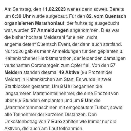
Am Samstag, den
11.02.2023
war es dann soweit. Bereits
um
6:30 Uhr
wurde aufgebaut. Für den
82. vom Quentsch
organisierten Marathonlauf
, der frühzeitig ausgebucht
war, wurden
57 Anmeldungen
angenommen. Dies war
die bisher höchste Meldezahl für einen „nicht
angemeldeten“ Quentsch Event, der dann auch stattfand.
Nur 2020 gab es mehr Anmeldungen für den geplanten 3.
Kaltenkirchener Herbstmarathon, der leider den damaligen
verschärften Coronaregeln zum Opfer fiel. Von den
57
Meldern
standen diesmal
49 Aktive
(86 Prozent der
Melder) in Kaltenkirchen am Start. Es wurde in zwei
Startblöcken gestartet. Um
8 Uhr
begannen die
langsameren Marathonteilnehmer, die eine Endzeit von
über 6,5 Stunden einplanten und um
9 Uhr
die
„Marathonrennmaschinen mit eingebautem Turbo“, sowie
alle Teilnehmer der kürzeren Distanzen. Den
Unkostenbetrag von
7 Euro
zahlten wie immer nur die
Aktiven, die auch am Lauf teilnahmen.