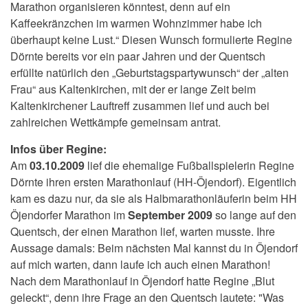
Marathon organisieren könntest, denn auf ein
Kaffeekränzchen im warmen Wohnzimmer habe ich
überhaupt keine Lust.“ Diesen Wunsch formulierte Regine
Dörnte bereits vor ein paar Jahren und der Quentsch
erfüllte natürlich den „Geburtstagspartywunsch“ der „alten
Frau“ aus Kaltenkirchen, mit der er lange Zeit beim
Kaltenkirchener Lauftreff zusammen lief und auch bei
zahlreichen Wettkämpfe gemeinsam antrat.
Infos über Regine:
Am
03.10.2009
lief die ehemalige Fußballspielerin Regine
Dörnte ihren ersten Marathonlauf (HH-Öjendorf). Eigentlich
kam es dazu nur, da sie als Halbmarathonläuferin beim HH
Öjendorfer Marathon im
September 2009
so lange auf den
Quentsch, der einen Marathon lief, warten musste. Ihre
Aussage damals: Beim nächsten Mal kannst du in Öjendorf
auf mich warten, dann laufe ich auch einen Marathon!
Nach dem Marathonlauf in Öjendorf hatte Regine „Blut
geleckt“, denn ihre Frage an den Quentsch lautete: "Was