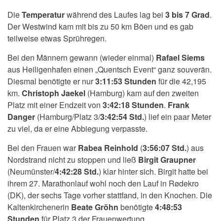
Die
Temperatur
während des Laufes lag bei
3 bis 7 Grad
.
Der Westwind kam mit bis zu 50 km Böen und es gab
teilweise etwas Sprühregen.
Bei den Männern gewann (wieder einmal)
Rafael Siems
aus Heiligenhafen einen „Quentsch Event“ ganz souverän.
Diesmal benötigte er nur
3:11:53 Stunden
für die 42,195
km.
Christoph Jaekel
(Hamburg) kam auf den zweiten
Platz mit einer Endzeit von
3:42:18 Stunden
.
Frank
Danger
(Hamburg/Platz 3/
3:42:54 Std.
) lief ein paar Meter
zu viel, da er eine Abbiegung verpasste.
Bei den Frauen war
Rabea Reinhold
(
3:56:07 Std.
) aus
Nordstrand nicht zu stoppen und ließ
Birgit Graupner
(Neumünster/
4:42:28 Std.
) klar hinter sich. Birgit hatte bei
ihrem 27. Marathonlauf wohl noch den Lauf in Rødekro
(DK), der sechs Tage vorher stattfand, in den Knochen. Die
Kaltenkirchenerin
Beate Gröhn
benötigte
4:48:53
Stunden
für Platz 3 der Frauenwertung.