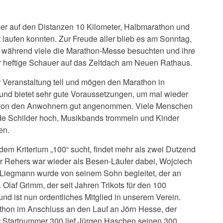
mer auf den Distanzen 10 Kilometer, Halbmarathon und
laufen konnten. Zur Freude aller blieb es am Sonntag,
, während viele die Marathon-Messe besuchten und ihre
r heftige Schauer auf das Zeltdach am Neuen Rathaus.
 Veranstaltung teil und mögen den Marathon in
h und bietet sehr gute Voraussetzungen, um mal wieder
n von den Anwohnern gut angenommen. Viele Menschen
nde Schilder hoch, Musikbands trommeln und Kinder
en.
 dem Kriterium „100“ sucht, findet mehr als zwei Dutzend
r Rehers war wieder als Besen-Läufer dabei, Wojciech
r Liegmann wurde von seinem Sohn begleitet, der an
Olaf Grimm, der seit Jahren Trikots für den 100
und ist nun ordentliches Mitglied in unserem Verein.
hon im Anschluss an den Lauf an Jörn Hesse, der
r Startnummer 300 lief Jürgen Haschen seinen 300.