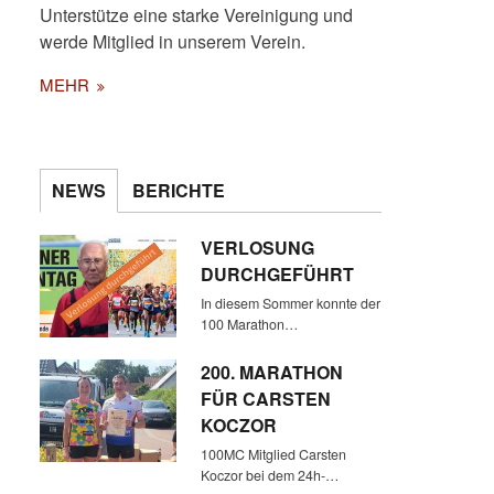
Unterstütze eine starke Vereinigung und
werde Mitglied in unserem Verein.
MEHR
DIE PACE MAKER UND BESEN-
LÄUFER (DARUNTER AUCH DIE
100MC MITGLIEDER JÜRGEN
NEWS
BERICHTE
BULTMANN, HANS-WERNER
REHERS UND WOJCIECH
VERLOSUNG
PIOTR MEHL)
DURCHGEFÜHRT
In diesem Sommer konnte der
100 Marathon…
200. MARATHON
FÜR CARSTEN
KOCZOR
100MC Mitglied Carsten
Koczor bei dem 24h-…