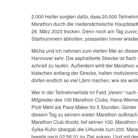
2.000 Helfer sorgten dafür, dass 20.000 Teilneh
Marathon durch die niedersächsische Hauptstadt 
26. März 2023 trocken. Denn noch am Tag zuvor
Startnummern abholten, prasselten immer wiede
Micha und ich nahmen zum vierten Mal an dieser
Hannover sehr. Die asphaltierte Strecke ist flac
schnell zu laufen. Außerdem wird der Maratho
klatschen entlang der Strecke, halten motiviere
dürfen endlich so viel Lärm machen, wie sie woll
Wer in der Teilnehmerliste im Feld „Verein“ nach
Mitglieder des 100 Marathon Clubs. Hans-Werne
Piotr Mehl als Pace Maker für 5 Stunden. Günte
diesem Tag zu seinem ersten Marathon aufbrach. 
Marathon Club druckt, lief seinen 100. Marathon 
Sylke Kuhn übergab die Urkunde zum 200. Marat
bereits nach
02:56:31 im Ziel ankam
. Und mit de