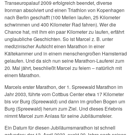
Transeuropalauf 2009 erfolgreich beendet, diverse
Ironman absolviert und einen Triathlon von Kopenhagen
nach Berlin geschafft (100 Meilen laufen, 25 Kilometer
schwimmen und 400 Kilometer Rad fahren). Wer die
Chance hat, mit ihm ein paar Kilometer zu laufen, erfährt
unglaubliche Geschichten. So ist Marcel z. B. unter
medizinischer Aufsicht einen Marathon in einer
Kältekammer und in einem menschengroßen Hamsterrad
gelaufen. Und da sich nun seine Marathon-Lauferei zum
20. Mal jährt, beschließt Marcel zu feiern – natürlich mit
einem Marathon.
Marcels erster Marathon, der 1. Spreewald Marathon im
Jahr 2003, führte vom Cottbus Center etwa 17 Kilometer
bis vor Burg (Spreewald) und dann im großen Bogen um
Burg (Spreewald) herum zum Ziel. Und dieses Erlebnis
nimmt Marcel zum Anlass für seine Jubiläumsfeier.
Ein Datum für diesen Jubiläumsmarathon ist schnell
gefunden: der 13. April 2023, exakt 20 Jahre nach seinen