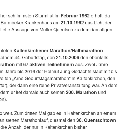
sher schlimmsten Sturmflut im
Februar 1962
erholt, da
im Barmbeker Krankenhaus am
21.10.1962
das Licht der
rmittelte Aussage von Mutter Quentsch zu dem damaligen
chteten
Kaltenkirchener Marathon/Halbmarathon
 seinem 44. Geburtstag, den
21.10.2006
den ebenfalls
arathon
mit
67 aktiven Teilnehmern
aus. Zwei Jahre
n Jahre bis 2016 der Helmut Jung Gedächtnislauf mit bis
eiten „Arne Geburtstagsmarathon“ in Kaltenkirchen, den
ter), der dann eine reine Privatveranstaltung war. An dem
ndern er lief damals auch seinen
200. Marathon
und
on).
 weit. Zum dritten Mal gab es in Kaltenkirchen an einem
anisierten Marathonlauf, diesmal den
36. Quentschtown
 die Anzahl der nur in Kaltenkirchen bisher