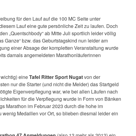
ibung für den Lauf auf die 100 MC Seite unter
i diesem Lauf eine gute persönliche Zeit zu laufen. Doch
n „Quentschbody“ ab Mitte Juli sportlich leider völlig
as Ganze“ bzw. das Geburtstagskind nun leider am
egung einer Absage der kompletten Veranstaltung wurde
reits damals angemeldeten Marathonläuferinnen
wichtig) eine
Tafel Ritter Sport Nugat
von der
en nur die Starter (und nicht die Melder) das Startgeld
nötigte Eigenverpflegung war, wie bei allen Läufen nach
ichkeiten für die Verpflegung wurde in Form von Bänken
gs Marathon im Februar 2023 durch die hohe im
wenig Medaillen vor Ort, so blieben diesmal leider ein
rathon
47 Anmeldungen
(also 12 mehr als 2012) ein.