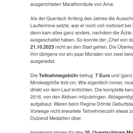
ausgerichteten Marathonläufe von Arne.
Als der Quentsch Anfang des Jahres die Ausschre
Lauftermine setzte, war er noch voll motiviert be
dann kam alles ganz anders, nachdem die Ärzte de
ausgeschaltet haben. So konnte der „Chef von d
21.10.2023
nicht an den Start gehen. Die Überl
ihm übrigens vor ein paar Monaten von zwei be
ausgeredet.
Die
Teilnahmegebühr
betrug
7 Euro
und (ganz 
Mindestgröße 9x9 cm. Wie eigentlich immer, musst
direkt vor dem Lauf entrichten. Die komplette be
2016, von den Aktiven mitzubringen. Ablagemögl
aufgebaut. Waren beim Regine Dörnte Geburtsta
Vorwege nicht erwartete Teilnehmerzahl etwas zu 
Dutzend Medaillen über.
Insgesamt gingen für den
36. Quentschtown Ma