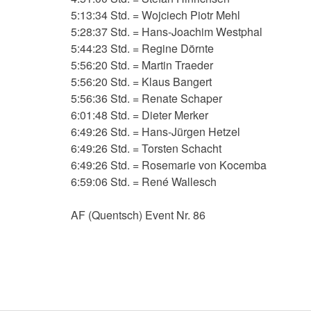
5:13:34 Std. = Wojciech Piotr Mehl
5:28:37 Std. = Hans-Joachim Westphal
5:44:23 Std. = Regine Dörnte
5:56:20 Std. = Martin Traeder
5:56:20 Std. = Klaus Bangert
5:56:36 Std. = Renate Schaper
6:01:48 Std. = Dieter Merker
6:49:26 Std. = Hans-Jürgen Hetzel
6:49:26 Std. = Torsten Schacht
6:49:26 Std. = Rosemarie von Kocemba
6:59:06 Std. = René Wallesch
AF (Quentsch) Event Nr. 86