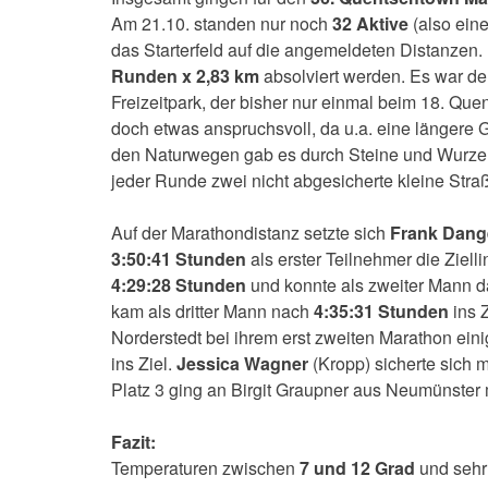
Am 21.10. standen nur noch
32 Aktive
(also eine
das Starterfeld auf die angemeldeten Distanze
Runden x 2,83 km
absolviert werden. Es war de
Freizeitpark, der bisher nur einmal beim 18. Qu
doch etwas anspruchsvoll, da u.a. eine längere 
den Naturwegen gab es durch Steine und Wurzeln
jeder Runde zwei nicht abgesicherte kleine Straß
Auf der Marathondistanz setzte sich
Frank Dang
3:50:41 Stunden
als erster Teilnehmer die Zielli
4:29:28 Stunden
und konnte als zweiter Mann d
kam als dritter Mann nach
4:35:31 Stunden
ins Z
Norderstedt bei ihrem erst zweiten Marathon ei
ins Ziel.
Jessica Wagner
(Kropp) sicherte sich m
Platz 3 ging an Birgit Graupner aus Neumünster 
Fazit:
Temperaturen zwischen
7 und 12 Grad
und sehr