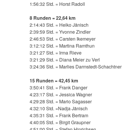
1:56:32 Std. = Horst Radoll
8 Runden = 22,64 km
2:14:43 Std. = Heiko Jänisch
2:39:59 Std. = Yvonne Zindler
2:46:53 Std. = Carsten Ikemeyer
3:12:12 Std. = Martina Ramthun
3:21:27 Std. = Irma Rieve
3:21:29 Std. = Diana Meier zu Verl
3:24:36 Std. = Marlies Darmstedt-Schachtner
15 Runden = 42,45 km
3:50:41 Std. = Frank Danger
4:23:17 Std. = Jessica Wagner
4:29:28 Std. = Mario Sagasser
4:32:10 Std. =Nadja Jänisch
4:35:31 Std. = Frank Bertram
4:40:05 Std. = Birgit Graupner
4:51:00 Std. = Stefan Hinrichsen