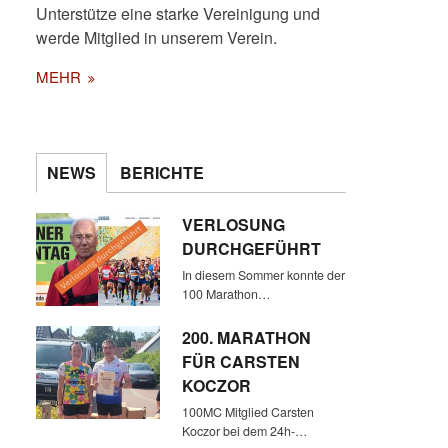
Unterstütze eine starke Vereinigung und
werde Mitglied in unserem Verein.
MEHR
WIEDER EINMAL WURDE IM
KALTENKIRCHENER
NEWS
BERICHTE
FREIZEITPARK UND
ANGRENZENDEN BEREICHEN
VERLOSUNG
GELAUFEN
DURCHGEFÜHRT
In diesem Sommer konnte der
100 Marathon…
200. MARATHON
FÜR CARSTEN
KOCZOR
100MC Mitglied Carsten
Koczor bei dem 24h-…