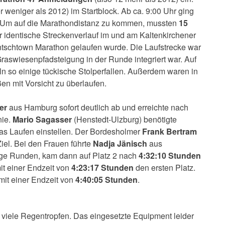
r weniger als 2012) im Startblock. Ab ca. 9:00 Uhr ging
n. Um auf die Marathondistanz zu kommen, mussten
15
r identische Streckenverlauf im und am Kaltenkirchener
entschtown Marathon gelaufen wurde. Die Laufstrecke war
Graswiesenpfadsteigung in der Runde integriert war. Auf
 so einige tückische Stolperfallen. Außerdem waren in
en mit Vorsicht zu überlaufen.
er
aus Hamburg sofort deutlich ab und erreichte nach
nie.
Mario Sagasser
(Henstedt-Ulzburg) benötigte
as Laufen einstellen. Der Bordesholmer
Frank Bertram
iel. Bei den Frauen führte
Nadja Jänisch
aus
nige Runden, kam dann auf Platz 2 nach
4:32:10 Stunden
it einer Endzeit von
4:23:17 Stunden
den ersten Platz.
mit einer Endzeit von
4:40:05 Stunden
.
 viele Regentropfen. Das eingesetzte Equipment leider