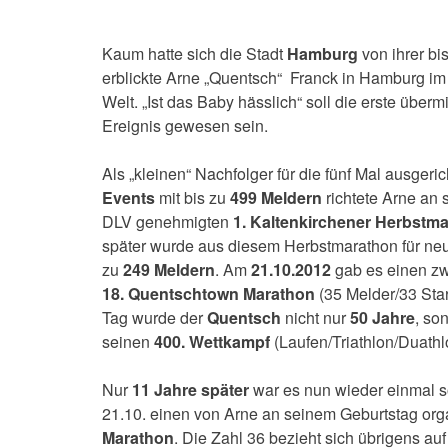
Kaum hatte sich die Stadt
Hamburg
von ihrer bi
erblickte Arne „Quentsch“ Franck in Hamburg 
Welt. „Ist das Baby hässlich“ soll die erste übe
Ereignis gewesen sein.
Als „kleinen“ Nachfolger für die fünf Mal ausgeri
Events
mit bis zu
499 Meldern
richtete Arne an
DLV genehmigten
1. Kaltenkirchener Herbstm
später wurde aus diesem Herbstmarathon für neu
zu
249 Meldern
. Am
21.10.2012
gab es einen zw
18. Quentschtown Marathon
(35 Melder/33 Star
Tag wurde der
Quentsch
nicht nur
50 Jahre
, so
seinen
400. Wettkampf
(Laufen/Triathlon/Duathl
Nur
11 Jahre später
war es nun wieder einmal so
21.10. einen von Arne an seinem Geburtstag org
Marathon
. Die Zahl 36 bezieht sich übrigens auf