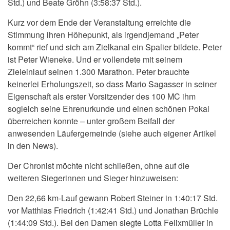
Std.) und Beate Gröhn (3:58:37 Std.).
Kurz vor dem Ende der Veranstaltung erreichte die
Stimmung ihren Höhepunkt, als irgendjemand „Peter
kommt“ rief und sich am Zielkanal ein Spalier bildete. Peter
ist Peter Wieneke. Und er vollendete mit seinem
Zieleinlauf seinen 1.300 Marathon. Peter brauchte
keinerlei Erholungszeit, so dass Mario Sagasser in seiner
Eigenschaft als erster Vorsitzender des 100 MC ihm
sogleich seine Ehrenurkunde und einen schönen Pokal
überreichen konnte – unter großem Beifall der
anwesenden Läufergemeinde (siehe auch eigener Artikel
in den News).
Der Chronist möchte nicht schließen, ohne auf die
weiteren Siegerinnen und Sieger hinzuweisen:
Den 22,66 km-Lauf gewann Robert Steiner in 1:40:17 Std.
vor Matthias Friedrich (1:42:41 Std.) und Jonathan Brüchle
(1:44:09 Std.). Bei den Damen siegte Lotta Felixmüller in