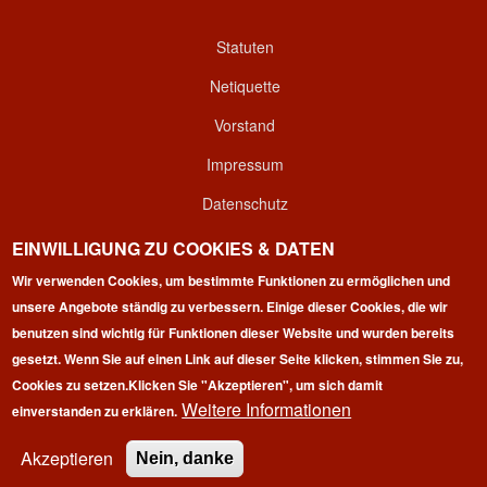
Statuten
Netiquette
Vorstand
Impressum
Datenschutz
Kontakt
EINWILLIGUNG ZU COOKIES & DATEN
Wir verwenden Cookies, um bestimmte Funktionen zu ermöglichen und
Login
unsere Angebote ständig zu verbessern. Einige dieser Cookies, die wir
benutzen sind wichtig für Funktionen dieser Website und wurden bereits
gesetzt. Wenn Sie auf einen Link auf dieser Seite klicken, stimmen Sie zu,
Cookies zu setzen.
Klicken Sie "Akzeptieren", um sich damit
Weitere Informationen
einverstanden zu erklären.
Copyright © 2026 | 100 Marathon Club Deutschland e.V. | All
rights reserved.
Akzeptieren
Nein, danke