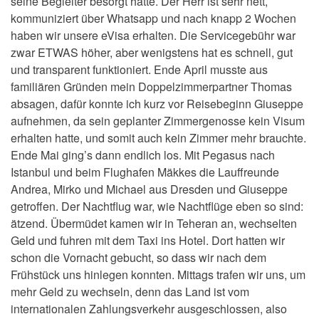
seine Begleiter besorgt hatte. Der Herr ist sehr nett,
kommuniziert über Whatsapp und nach knapp 2 Wochen
haben wir unsere eVisa erhalten. Die Servicegebühr war
zwar ETWAS höher, aber wenigstens hat es schnell, gut
und transparent funktioniert. Ende April musste aus
familiären Gründen mein Doppelzimmerpartner Thomas
absagen, dafür konnte ich kurz vor Reisebeginn Giuseppe
aufnehmen, da sein geplanter Zimmergenosse kein Visum
erhalten hatte, und somit auch kein Zimmer mehr brauchte.
Ende Mai ging’s dann endlich los. Mit Pegasus nach
Istanbul und beim Flughafen Mäkkes die Lauffreunde
Andrea, Mirko und Michael aus Dresden und Giuseppe
getroffen. Der Nachtflug war, wie Nachtflüge eben so sind:
ätzend. Übermüdet kamen wir in Teheran an, wechselten
Geld und fuhren mit dem Taxi ins Hotel. Dort hatten wir
schon die Vornacht gebucht, so dass wir nach dem
Frühstück uns hinlegen konnten. Mittags trafen wir uns, um
mehr Geld zu wechseln, denn das Land ist vom
internationalen Zahlungsverkehr ausgeschlossen, also