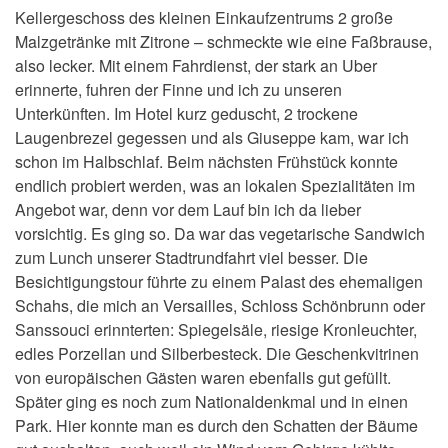
Kellergeschoss des kleinen Einkaufzentrums 2 große
Malzgetränke mit Zitrone – schmeckte wie eine Faßbrause,
also lecker. Mit einem Fahrdienst, der stark an Uber
erinnerte, fuhren der Finne und ich zu unseren
Unterkünften. Im Hotel kurz geduscht, 2 trockene
Laugenbrezel gegessen und als Giuseppe kam, war ich
schon im Halbschlaf. Beim nächsten Frühstück konnte
endlich probiert werden, was an lokalen Spezialitäten im
Angebot war, denn vor dem Lauf bin ich da lieber
vorsichtig. Es ging so. Da war das vegetarische Sandwich
zum Lunch unserer Stadtrundfahrt viel besser. Die
Besichtigungstour führte zu einem Palast des ehemaligen
Schahs, die mich an Versailles, Schloss Schönbrunn oder
Sanssouci erinnterten: Spiegelsäle, riesige Kronleuchter,
edles Porzellan und Silberbesteck. Die Geschenkvitrinen
von europäischen Gästen waren ebenfalls gut gefüllt.
Später ging es noch zum Nationaldenkmal und in einen
Park. Hier konnte man es durch den Schatten der Bäume