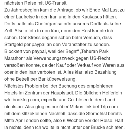
nächsten Reise mit US-Transit.
Zu Jahresbeginn kam die Anfrage, ob wir Ende Mai Lust zu
einer Laufreise in den Iran und in den Kaukasus hätten.
Doris hatte als Cheforganisatorin unseres Dorflaufs keine
Zeit. Also allein in den Iran, denn den Rest kannte ich
schon. Der Stress begann schon beim Versuch, dass
Startgeld per paypal an den Veranstalter zu senden.
Blockiert von paypal, weil der Begriff „Teheran Park
Marathon“ als Verwendungszweck gegen US-Recht
verstoßen könnte, da der Kauf oder Verkauf von Waren aus
oder in den Iran verboten ist. Alles klar: also Bezahlung
ohne Betreff per Banküberweisung.
Nächstes Problem bei der Buchung des empfohlenen
Hotels im Zentrum der Hauptstadt. Die üblichen Helferlein
wie booking.com, expedia und Co. bieten in dem Land
nichts an. Also ging es nur über Mirkos link bei Trip.com
mit dem klitzekleinen Nachteil, dass die Stornofrist bereits
Mitte April enden sollte, also 6 Wochen vor der Reise. Half
ja nichts, denn ich wollte ja nicht unter der Brücke schlafen,