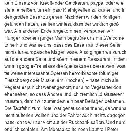
kein Einsatz von Kredit- oder Geldkarten, paypal oder wie
sie alle heißen, um ein paar Kleinigkeiten zu kaufen und in
den großen Basar zu gehen. Nachdem wir den richtigen
gefunden hatten, stellten wir fest, dass der wirklich groß
war. Am anderen Ende angekommen, verspürten wir
Hunger, aber ein junger Mann begrüßte uns mit „Welcome
to hell“ und warnte uns, dass das Essen auf dieser Seite
nichts für europäische Mägen wäre. Also gingen wir zurück
auf die andere Seite und aßen in einem Restaurant, in dem
wir mit google-Translator die Speisekarte übersetzten, was
teilweise interessante Speisen hervorbrachte (blumiger
Fleischberg oder Muskel am Knochen) – hätte mich als
Vegetarier ja nicht weiter gestört, nur sind Vegetarier dort
eher selten, so dass Andrea und ich ziemlich „diskutieren“
mussten, damit wir zumindest ein paar Beilagen bekamen.
Die Taxifahrt zum Hotel war genauso spannend, da wir uns
nicht aufteilen wollten und der Fahrer auch nichts dagegen
hatte, dass wir zur viert auf der Rückbank saßen. Und nun:
endlich schlafen. Am Montag sollte noch Lauftroll Peter