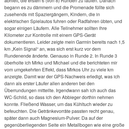
abhielt, die ersten 6 (von 8) Runden zu laufen. Danach
begann es zu dämmern und die Promenade füllte sich
zusehends mit Spaziergängern, Kindern, die in
elektrischen Spielautos fuhren oder Radfahren übten, und
sogar einigen Läufern. Alle Teilnehmer sollten ihre
Kilometer zur Kontrolle mit einem GPS-Gerät
dokumentieren. Leider zeigte mein Garmin bereits nach 1,5
km „Kein Signal“ an, was sich erst kurz vor dem
Rundenende änderte. Genauso in Runde 2. In Runde 3
überholte ich Mirko und Michael und die berichteten mir
vom umgekehrten Effekt, dass Mirkos Uhr zu viele km
anzeigte. Damit war der GPS-Nachweis erledigt, was ich
dann als erster Läufer allen anderen bei den
Überrundungen mitteilte. Irgendwann sah ich auch das
WC-Schild, so dass ich den Abbieger dorthin nehmen
konnte. Fließend Wasser, um das Kühltuch wieder zu
befeuchten. Die Getränkevorräte passten recht genau,
später dann auch Magnesium-Pulver. Da auf der
gegenüberliegenden Seite ein Metallbogen wie eine große