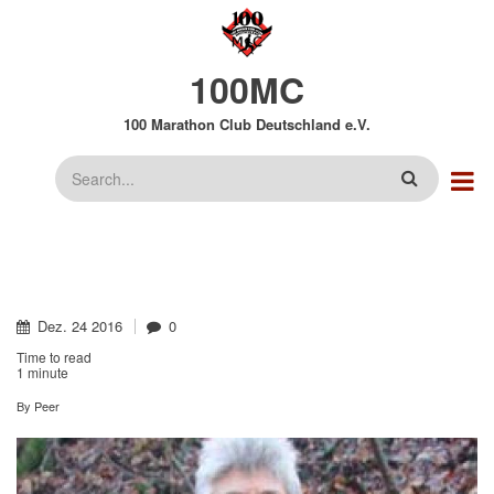
Direkt
zum
Inhalt
100MC
100 Marathon Club Deutschland e.V.
Suche
Dez.
24
2016
0
Time to read
1 minute
By
Peer